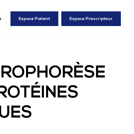
s
Espace Patient
Espace Prescripteur
TROPHORÈSE
ROTÉINES
QUES